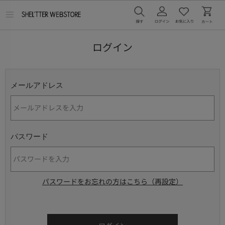
メ
ニ
ュ
ー
ログイン
を
開
く
メールアドレス
パスワード
パスワードをお忘れの方はこちら（再設定）