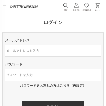
メ
ニ
ュ
ー
ログイン
を
開
く
メールアドレス
パスワード
パスワードをお忘れの方はこちら（再設定）