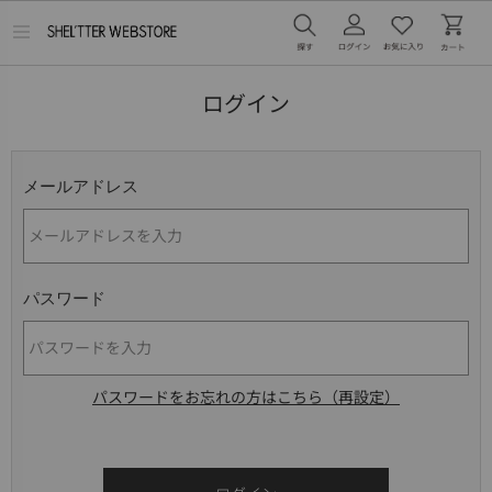
メ
ニ
ュ
ー
ログイン
を
開
く
メールアドレス
パスワード
パスワードをお忘れの方はこちら（再設定）