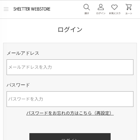
メ
ニ
ュ
ー
ログイン
を
開
く
メールアドレス
パスワード
パスワードをお忘れの方はこちら（再設定）