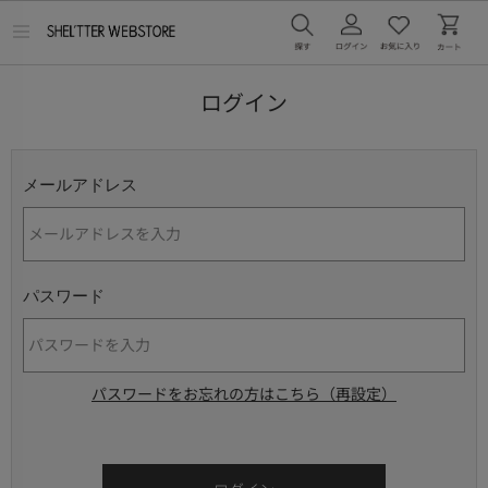
メ
ニ
ュ
ー
ログイン
を
開
く
メールアドレス
パスワード
パスワードをお忘れの方はこちら（再設定）