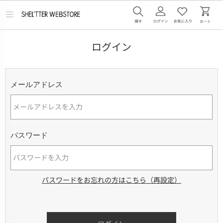
メ
ニ
ュ
ー
ログイン
を
開
く
メールアドレス
パスワード
パスワードをお忘れの方はこちら（再設定）