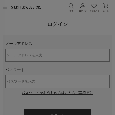
メ
ニ
ュ
ー
ログイン
を
開
く
メールアドレス
パスワード
パスワードをお忘れの方はこちら（再設定）