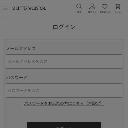
メ
ニ
ュ
ー
ログイン
を
開
く
メールアドレス
パスワード
パスワードをお忘れの方はこちら（再設定）