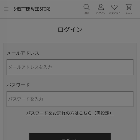
メ
ニ
ュ
ー
ログイン
を
開
く
メールアドレス
パスワード
パスワードをお忘れの方はこちら（再設定）