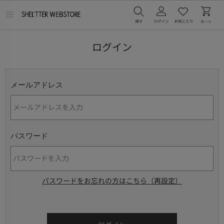
メ
ニ
ュ
ー
ログイン
を
開
く
メールアドレス
パスワード
パスワードをお忘れの方はこちら（再設定）