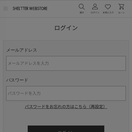
メ
ニ
ュ
ー
ログイン
を
開
く
メールアドレス
パスワード
パスワードをお忘れの方はこちら（再設定）