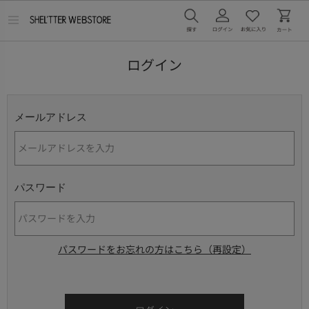
メ
ニ
ュ
ー
ログイン
を
開
く
メールアドレス
パスワード
パスワードをお忘れの方はこちら（再設定）