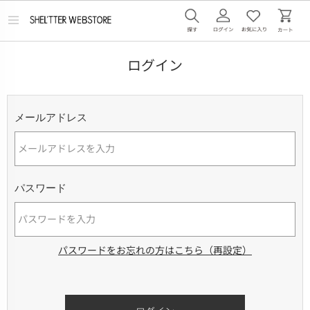
メ
ニ
ュ
ー
ログイン
を
開
く
メールアドレス
パスワード
パスワードをお忘れの方はこちら（再設定）