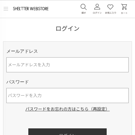
メ
ニ
ュ
ー
ログイン
を
開
く
メールアドレス
パスワード
パスワードをお忘れの方はこちら（再設定）