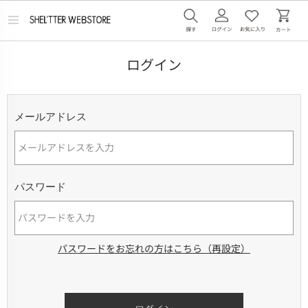
メ
ニ
ュ
ー
ログイン
を
開
く
メールアドレス
パスワード
パスワードをお忘れの方はこちら（再設定）