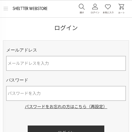
メ
ニ
ュ
ー
ログイン
を
開
く
メールアドレス
パスワード
パスワードをお忘れの方はこちら（再設定）