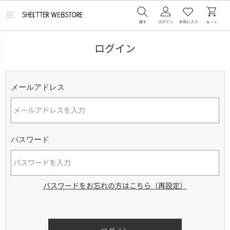
メ
ニ
ュ
ー
ログイン
を
開
く
メールアドレス
パスワード
パスワードをお忘れの方はこちら（再設定）