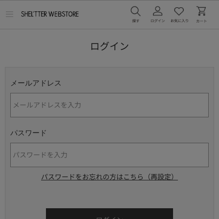
メ
ニ
ュ
ー
ログイン
を
開
く
メールアドレス
パスワード
パスワードをお忘れの方はこちら（再設定）