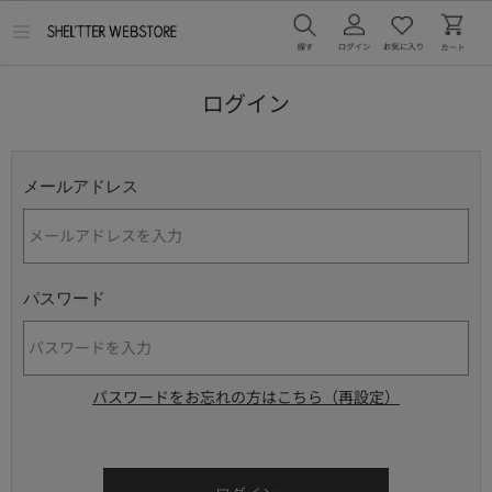
メ
ニ
ュ
ー
ログイン
を
開
く
メールアドレス
パスワード
パスワードをお忘れの方はこちら（再設定）