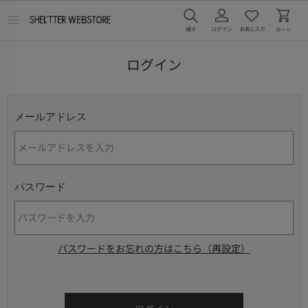
メ
ニ
ュ
ー
ログイン
を
開
く
メールアドレス
パスワード
パスワードをお忘れの方はこちら（再設定）