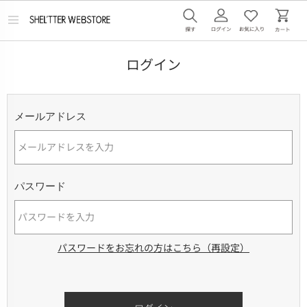
メ
ニ
ュ
ー
ログイン
を
開
く
メールアドレス
パスワード
パスワードをお忘れの方はこちら（再設定）