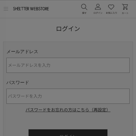
メ
ニ
ュ
ー
ログイン
を
開
く
メールアドレス
パスワード
パスワードをお忘れの方はこちら（再設定）