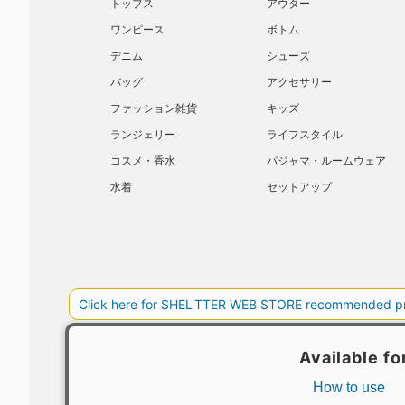
トップス
アウター
ワンピース
ボトム
デニム
シューズ
バッグ
アクセサリー
ファッション雑貨
キッズ
ランジェリー
ライフスタイル
コスメ・香水
パジャマ・ルームウェア
水着
セットアップ
BAROQUE JAPAN LIMITED
SHEL’T
COPYRIGHT © BAROQUE JAPAN LIMITED ALL RIGHTS RESERVED