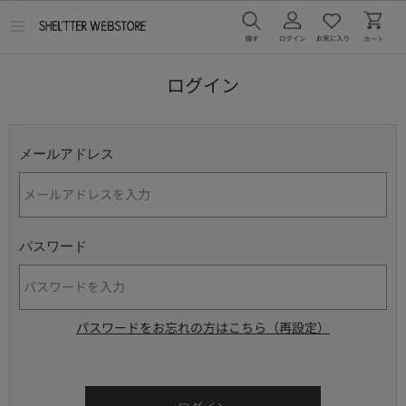
メ
ニ
ュ
ー
ログイン
を
開
く
メールアドレス
パスワード
パスワードをお忘れの方はこちら（再設定）