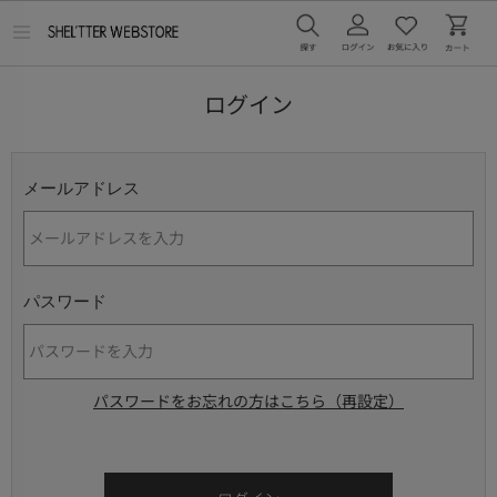
メ
ニ
ュ
ー
ログイン
を
開
く
メールアドレス
パスワード
パスワードをお忘れの方はこちら（再設定）