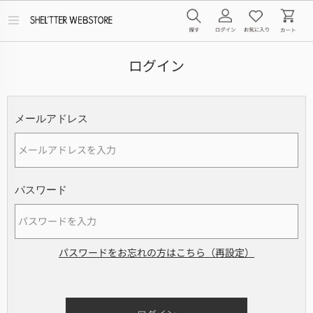
メ
ニ
ュ
ー
ログイン
を
開
く
メールアドレス
パスワード
パスワードをお忘れの方はこちら（再設定）