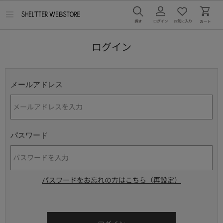
メ
ニ
ュ
ー
ログイン
を
開
く
メールアドレス
パスワード
パスワードをお忘れの方はこちら（再設定）