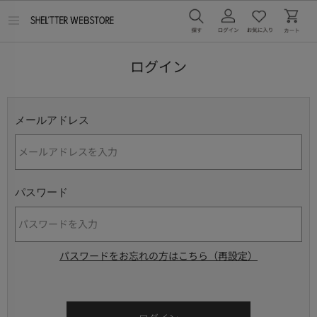
メ
ニ
ュ
ー
ログイン
を
開
く
メールアドレス
パスワード
パスワードをお忘れの方はこちら（再設定）