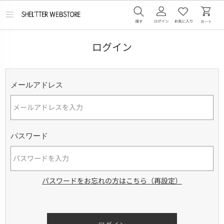
メ
ニ
ュ
ー
ログイン
を
開
く
メールアドレス
パスワード
パスワードをお忘れの方はこちら（再設定）