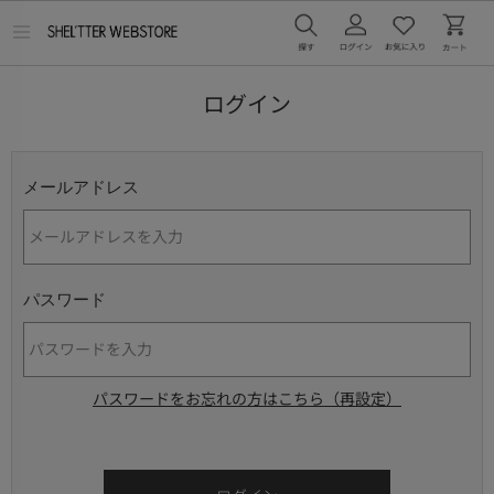
メ
ニ
ュ
ー
ログイン
を
開
く
メールアドレス
パスワード
パスワードをお忘れの方はこちら（再設定）