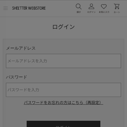
メ
ニ
ュ
ー
ログイン
を
開
く
メールアドレス
パスワード
パスワードをお忘れの方はこちら（再設定）