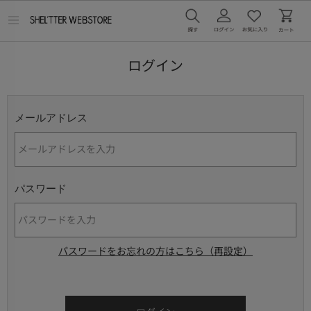
メ
ニ
ュ
ー
ログイン
を
開
く
メールアドレス
パスワード
パスワードをお忘れの方はこちら（再設定）