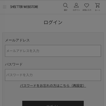
メ
ニ
ュ
ー
ログイン
を
開
く
メールアドレス
パスワード
パスワードをお忘れの方はこちら（再設定）