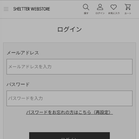
メ
ニ
ュ
ー
ログイン
を
開
く
メールアドレス
パスワード
パスワードをお忘れの方はこちら（再設定）