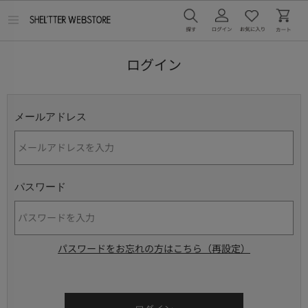
メ
ニ
ュ
ー
ログイン
を
開
く
メールアドレス
パスワード
パスワードをお忘れの方はこちら（再設定）