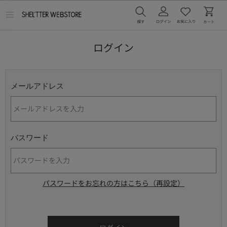
メ
ニ
ュ
ー
ログイン
を
開
く
メールアドレス
パスワード
パスワードをお忘れの方はこちら（再設定）