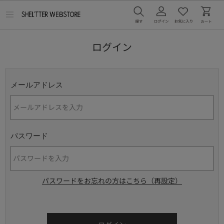
メ
ニ
ュ
ー
ログイン
を
開
く
メールアドレス
パスワード
パスワードをお忘れの方はこちら（再設定）