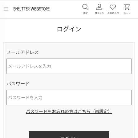
メ
ニ
ュ
ー
ログイン
を
開
く
メールアドレス
パスワード
パスワードをお忘れの方はこちら（再設定）