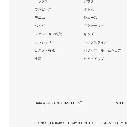
トップス
アウター
ワンピース
ボトム
デニム
シューズ
バッグ
アクセサリー
ファッション雑貨
キッズ
ランジェリー
ライフスタイル
コスメ・香水
パジャマ・ルームウェア
水着
セットアップ
BAROQUE JAPAN LIMITED
SHEL’T
COPYRIGHT © BAROQUE JAPAN LIMITED ALL RIGHTS RESERVED