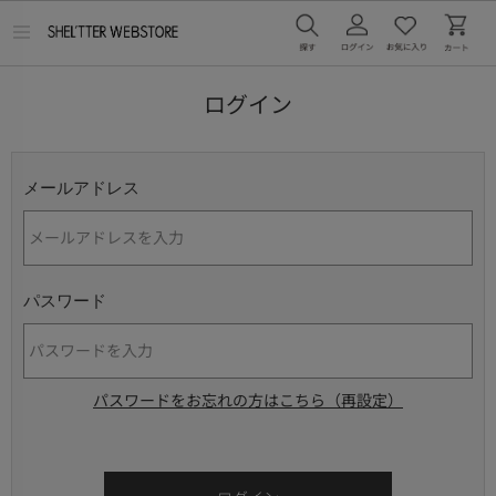
メ
ニ
ュ
ー
ログイン
を
開
く
メールアドレス
パスワード
パスワードをお忘れの方はこちら（再設定）