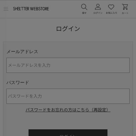
メ
ニ
ュ
ー
ログイン
を
開
く
メールアドレス
パスワード
パスワードをお忘れの方はこちら（再設定）