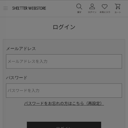
メ
ニ
ュ
ー
ログイン
を
開
く
メールアドレス
パスワード
パスワードをお忘れの方はこちら（再設定）