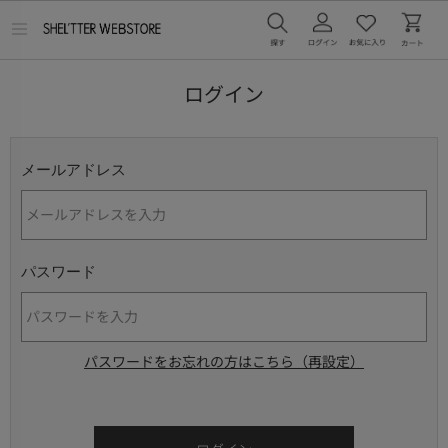
メ
ニ
ュ
ー
ログイン
を
開
く
メールアドレス
パスワード
パスワードをお忘れの方はこちら（再設定）