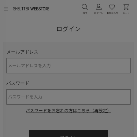
メ
ニ
ュ
ー
ログイン
を
開
く
メールアドレス
パスワード
パスワードをお忘れの方はこちら（再設定）