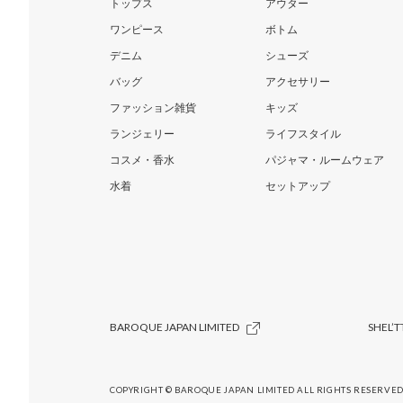
トップス
アウター
ワンピース
ボトム
デニム
シューズ
バッグ
アクセサリー
ファッション雑貨
キッズ
ランジェリー
ライフスタイル
コスメ・香水
パジャマ・ルームウェア
水着
セットアップ
BAROQUE JAPAN LIMITED
SHEL’T
COPYRIGHT © BAROQUE JAPAN LIMITED ALL RIGHTS RESERVED