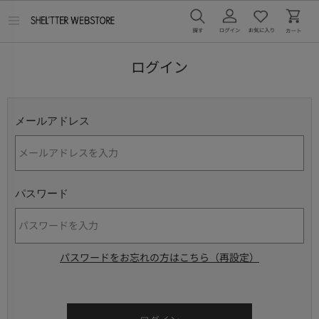
メ
ニ
ュ
ー
ログイン
を
開
く
メールアドレス
パスワード
パスワードをお忘れの方はこちら（再設定）