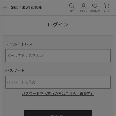
メ
ニ
ュ
ー
ログイン
を
開
く
メールアドレス
パスワード
パスワードをお忘れの方はこちら（再設定）