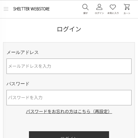
メ
ニ
ュ
ー
ログイン
を
開
く
メールアドレス
パスワード
パスワードをお忘れの方はこちら（再設定）