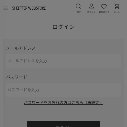
メ
ニ
ュ
ー
ログイン
を
開
く
メールアドレス
パスワード
パスワードをお忘れの方はこちら（再設定）