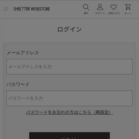
メ
ニ
ュ
ー
ログイン
を
開
く
メールアドレス
パスワード
パスワードをお忘れの方はこちら（再設定）